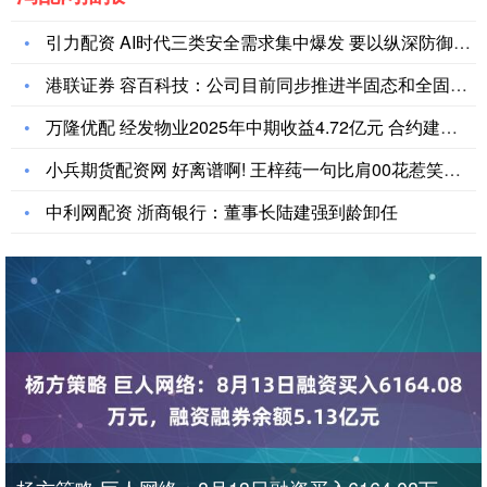
引力配资 AI时代三类安全需求集中爆发 要以纵深防御筑牢数智
港联证券 容百科技：公司目前同步推进半固态和全固态电池材料开
万隆优配 经发物业2025年中期收益4.72亿元 合约建筑面
小兵期货配资网 好离谱啊! 王梓莼一句比肩00花惹笑网友，仅
中利网配资 浙商银行：董事长陆建强到龄卸任