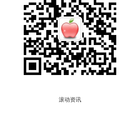
滚动资讯
天戈配资 花滑俱乐部联赛总决赛：彭智铭、金书贤分获男、女单
冠军
淘配网
08-26