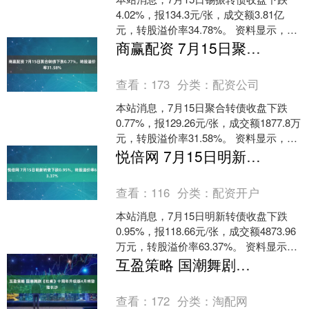
4.02%，报134.3元/张，成交额3.81亿
元，转股溢价率34.78%。 资料显示，锡
振转债信用级别为“AA-”，债券期....
商赢配资 7月15日聚合转债下跌0.77%，转股溢价率31.58%
查看：
173
分类：
配资公司
本站消息，7月15日聚合转债收盘下跌
0.77%，报129.26元/张，成交额1877.8万
元，转股溢价率31.58%。 资料显示，聚
合转债信用级别为“AA-”，....
悦倍网 7月15日明新转债下跌0.95%，转股溢价率63.37%
查看：
116
分类：
配资开户
本站消息，7月15日明新转债收盘下跌
0.95%，报118.66元/张，成交额4873.96
万元，转股溢价率63.37%。 资料显示，
明新转债信用级别为“AA-”....
互盈策略 国潮舞剧《杜甫》十周年升级版4月将登陆长沙
查看：
172
分类：
淘配网