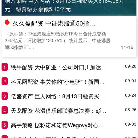
杨方策略 巨人网络：8月13日融资买入6164.08万
元，融资融券余额5.13亿元
久久盈配资 中证港股通50指数ETF今日合计成交额2.67亿元，环比增加120.75%
（原标题：中证港股通50指数ETF今日合计成交额
2.67亿元，环比增加120.75%） 统计显示，中证港股
11-16
通50指数ET....
铁牛配资 大中矿业：公司对四川加达锂矿的收购决策是基于长期战略布局和严格的技术经济评估
09-20
1
科元网配资 事关你的“小电驴”！新国标，今起实施！
09-01
2
亿盛资产 巨人网络：8月13日融资买入6164.08万元，融资融券余额5.13亿元
08-24
3
天戈配资 花滑俱乐部联赛总决赛：彭智铭、金书贤分获男、女单冠军
08-26
4
高手策略 据称诺和诺德Wegovy对心血管保护效应显著远超礼来竞品
09-03
5