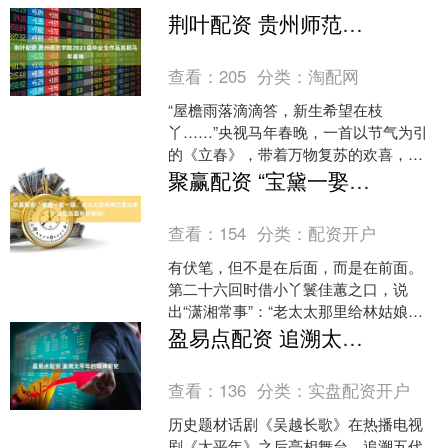
荆叶配资 贵州师范学院2023届毕业生作品亮相马年春晚
查看：
205
分类：
淘配网
“屋檐雨落滴滴答，新生希望在枝
丫……”央视马年春晚，一首以节气为引
的《立春》，带着万物复苏的欢喜，唱
出了人间烟火的温情与乘势奋进的豪
聚赢配资 “宝黛一娶一嫁，老太太自有梯己拿出来”，这在后面有伏笔吗？
迈。该歌曲的主创者之一是贵州....
查看：
154
分类：
配资开户
有伏笔，但不是在后面，而是在前面。
第二十六回时借小丫鬟佳蕙之口，说
出“潇湘常事”：“老太太那里给林姑娘送
钱来”，可见贾母常常补贴黛玉零用，这
盈易点配资 追溯太平年的精神前史
是不算在月例中的。....
查看：
136
分类：
实盘配资开户
历史题材话剧《吴越长歌》在热播电视
剧《太平年》之后亮相舞台，追溯五代