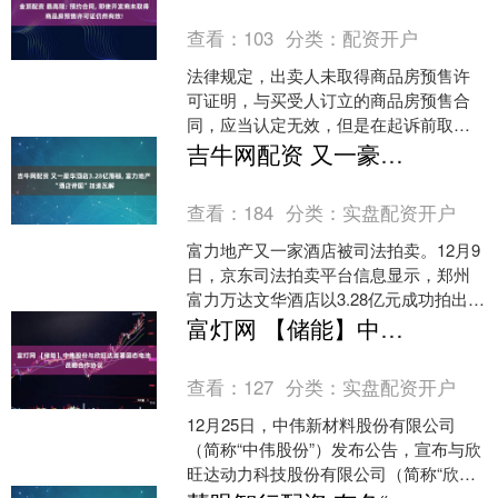
查看：
103
分类：
配资开户
法律规定，出卖人未取得商品房预售许
可证明，与买受人订立的商品房预售合
同，应当认定无效，但是在起诉前取得
商品房预售许可证明的，可以认定有
吉牛网配资 又一豪华酒店3.28亿落槌, 富力地产“酒店帝国”加速瓦解
效。在商品房交易中，开发商....
查看：
184
分类：
实盘配资开户
富力地产又一家酒店被司法拍卖。12月9
日，京东司法拍卖平台信息显示，郑州
富力万达文华酒店以3.28亿元成功拍出，
成交价约为参考价的七折。 昔日“全球最
富灯网 【储能】中伟股份与欣旺达签署固态电池战略合作协议
大豪华酒店....
查看：
127
分类：
实盘配资开户
12月25日，中伟新材料股份有限公司
（简称“中伟股份”）发布公告，宣布与欣
旺达动力科技股份有限公司（简称“欣旺
达”）正式签署《固态电池战略合作框架