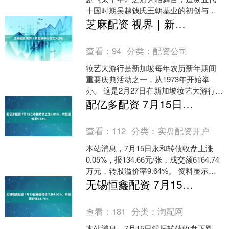
十国时期吴越钱氏王朝基业的初创与奠
基，诠释了吴越国立国精神的源头与内
芝麻配资 视界｜新加坡举行妆艺大游行
核，亦为我们透彻理解《太....
查看：
94
分类：
配资公司
妆艺大游行是新加坡每年农历新年期间
重要庆典活动之一，从1973年开始举
办。 这是2月27日在新加坡妆艺大游行现
场拍摄的舞狮表演。 2月27日，演员在新
配亿多配资 7月15日永和转债上涨0.05%，转股溢价率9.64%
加坡妆艺大....
查看：
112
分类：
实盘配资开户
本站消息，7月15日永和转债收盘上涨
0.05%，报134.66元/张，成交额6164.74
万元，转股溢价率9.64%。 资料显示，
永和转债信用级别为“AA-”，....
无锡恒鑫配资 7月15日锡振转债下跌4.02%，转股溢价率34.78%
查看：
181
分类：
淘配网
本站消息，7月15日锡振转债收盘下跌