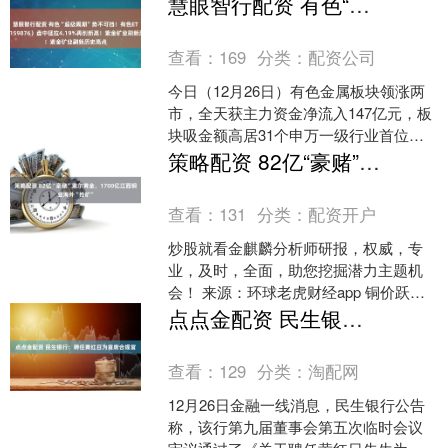
慧眼智行配资 有色“超级周期”势不可挡！有色ETF华宝（159876）盘中猛拉4.19%再创新高！紫金矿业刷新历史高点
协议》。双方将....
查看：
169
分类：
配资公司
今日（12月26日）有色金属板块领涨两
市，全天获主力资金净流入147亿元，板
块吸金额高居31个申万一级行业首位！
热门ETF方面，揽尽有色金属行业龙头的
策略配资 82亿“豪赌”索尔黄金，1700亿江西铜业海外“抢矿”
有色ETF....
查看：
131
分类：
配资开户
炒股就看金麒麟分析师研报，权威，专
业，及时，全面，助您挖掘潜力主题机
会！ 来源：环球老虎财经app 铜价跃升
之际，江西铜业再次出手。近日，这家
点点金配资 民生银行：聘任黄红日为首席合规官
市值已经接近170....
查看：
129
分类：
淘配网
12月26日金融一线消息，民生银行公告
称，该行第九届董事会第五次临时会议