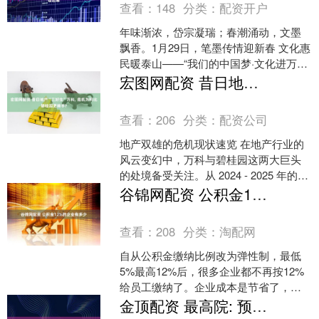
查看：
148
分类：
配资开户
年味渐浓，岱宗凝瑞；春潮涌动，文墨
飘香。1月29日，笔墨传情迎新春 文化惠
民暖泰山——“我们的中国梦·文化进万
家”活动在泰山景区红门广场启幕。 新华
宏图网配资 昔日地产“三好生”万科, 危机为何比碧桂园更棘手?
书画院副院长....
查看：
206
分类：
配资公司
地产双雄的危机现状速览 在地产行业的
风云变幻中，万科与碧桂园这两大巨头
的处境备受关注。从 2024 - 2025 年的数
据来看，两者均深陷危机泥潭 。2024 ....
谷锦网配资 公积金12%的企业有多少
查看：
208
分类：
淘配网
自从公积金缴纳比例改为弹性制，最低
5%最高12%后，很多企业都不再按12%
给员工缴纳了。企业成本是节省了，但
对员工来说差的可不是一点半点。 比如
金顶配资 最高院: 预约合同, 即使开发商未取得商品房预售许可证仍然有效!
你一个月工资2万....