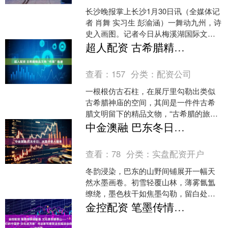
长沙晚报掌上长沙1月30日讯（全媒体记
者 肖舞 实习生 彭渝涵）一舞动九州，诗
史入画图。记者今日从梅溪湖国际文化
艺术中心大剧院获悉，被誉为“现象级”国
超人配资 古希腊精品文物“作客”良渚
潮舞剧的《....
查看：
157
分类：
配资公司
一根根仿古石柱，在展厅里勾勒出类似
古希腊神庙的空间，其间是一件件古希
腊文明留下的精品文物，“古希腊的旅
程”展览1月30日在杭州市余杭区良渚博物
中金澳融 巴东冬日：水墨丹青入画来
院开幕，向中国观众....
查看：
78
分类：
实盘配资开户
冬韵浸染，巴东的山野间铺展开一幅天
然水墨画卷。初雪轻覆山林，薄雾氤氲
缭绕，墨色枝干如焦墨勾勒，留白处雪
色清透，远山林梢层层晕染，尽得传统
金控配资 笔墨传情迎新春 文化惠民暖泰山——“我们的中国梦·文化进万家”书法家写春联送祝福活动启幕
水墨“远取其势，近取其质....