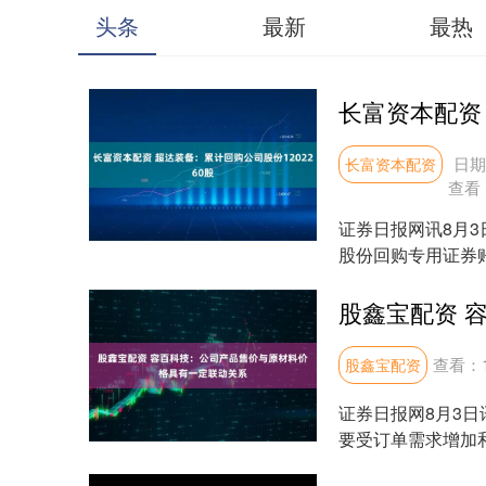
头条
最新
最热
日期
长富资本配资
查看
证券日报网讯8月3
股份回购专用证券账
司总股本....
查看：
股鑫宝配资
证券日报网8月3
要受订单需求增加
联动关系，原材料价格