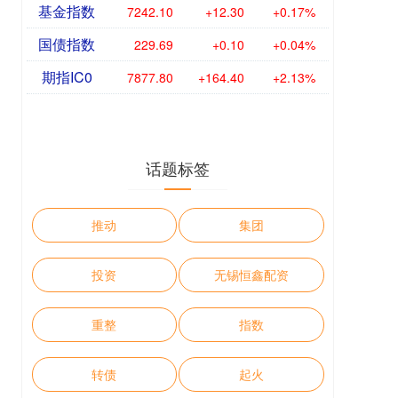
基金指数
7242.10
+12.30
+0.17%
国债指数
229.69
+0.10
+0.04%
期指IC0
7877.80
+164.40
+2.13%
话题标签
推动
集团
投资
无锡恒鑫配资
重整
指数
转债
起火