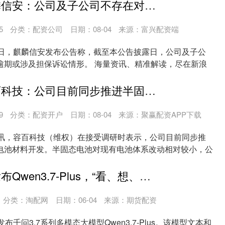
杜德配资 麒麟信安：公司及子公司不存在对外担保逾期或涉及担保诉讼情形
5
分类：
配资公司
日期：08-04
来源：富兴配资端
3日，麒麟信安发布公告称，截至本公告披露日，公司及子公
逾期或涉及担保诉讼情形。 海量资讯、精准解读，尽在新浪
港联证券 容百科技：公司目前同步推进半固态和全固态电池材料开发
9
分类：
配资开户
日期：08-04
来源：聚赢配资APP下载
日讯，容百科技（维权）在接受调研时表示，公司目前同步推
电池材料开发。半固态电池对现有电池体系改动相对较小，公
....
融配资 阿里发布Qwen3.7-Plus，“看、想、写、做、验”一个模型全搞定
分类：
淘配网
日期：06-04
来源：期货配资
布千问3.7系列多模态大模型Qwen3.7-Plus。该模型文本和