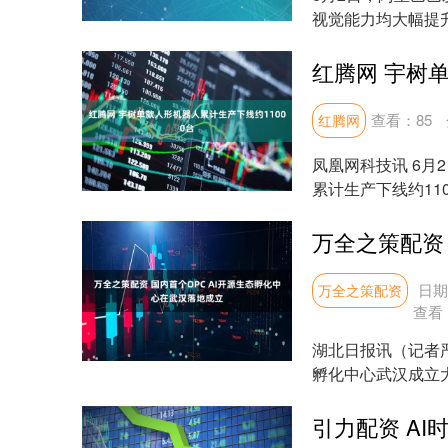
视觉能力均大幅提升，在
查看：
85
红腾网
凤凰网科技讯 6月
累计生产下线约11
轮式底....
日期
万全之策配资
查看
湖北日报讯（记者严
孵化中心武汉成立
区人民政府、天....