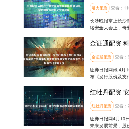
查看：
11
引力配资
长沙晚报掌上长沙6
络安全大会上，奇
中爆发，....
查看：
金证通配资
证券日报网讯 4月
布《发行股份及支
案）》，相关事项尚..
查看：
红牡丹配资
证券日报网4月10
未来发展前景，股