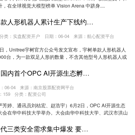
全球视觉大模型榜单 Vision Arena 中跻身....
红腾网 宇树单款人形机器人累计生产下线约11000台
分类：
实盘配资开户
日期：06-04
来源：航心配资平台
2日，Unitree宇树官方公众号发文宣布，宇树单款人形机器人
000台，为一款双足人形的数量，不含其他型号人形机器人或
万全之策配资 国内首个OPC AI开源生态孵化中心在武汉落地成立
：06-04
来源：南京股票配资网平台
：
159
分类：
配资公司
芳婷、通讯员刘桔宏、赵浩宇）6月2日，OPC AI开源生态
大会在华中科技大学举办。大会由华中科技大学、武汉市洪山
引力配资 AI时代三类安全需求集中爆发 要以纵深防御筑牢数智化安全底座