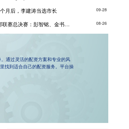
2个月后，李建涛当选市长
09-28
总决赛：彭智铭、金书贤分获男、女单冠军
08-26
持。通过灵活的配资方案和专业的风
里找到适合自己的配资服务。平台操