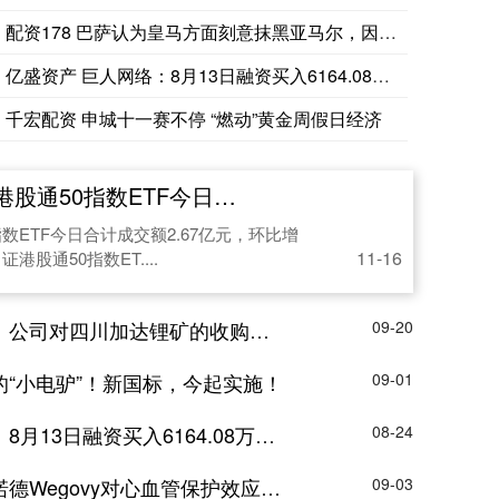
配资178 巴萨认为皇马方面刻意抹黑亚马尔，因害怕他变成下一
亿盛资产 巨人网络：8月13日融资买入6164.08万元，融
千宏配资 申城十一赛不停 “燃动”黄金周假日经济
日合计成交额2.67亿元，环比增加120.75%
数ETF今日合计成交额2.67亿元，环比增
11-16
证港股通50指数ET....
锂矿的收购决策是基于长期战略布局和严格的技术经济评估
09-20
的“小电驴”！新国标，今起实施！
09-01
资买入6164.08万元，融资融券余额5.13亿元
08-24
govy对心血管保护效应显著远超礼来竞品
09-03