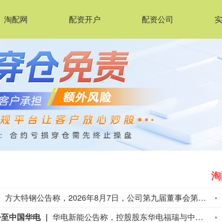
淘配网
配资开户
配资公司
淘
方大特钢公告称，2026年8月7日，公司第九届董事会第十八次会议审议通过《关于聘任总工程师的议案》，聘任李红卫为公司总工程师，任职期限自董事会审议通过之日起至第九届董事会届满之日止。李红卫历任华菱集团衡阳钢管有限公司等多个岗位，未持有公司股份，不存在禁入任职情况。
份至中国华电
华电新能公告称，控股股东华电福瑞与中国华电于8月5日签署《无偿划转协议》，华电福瑞拟将所持120.97亿股（占总股本29%）无偿划转至中国华电。划转后，公司控股股东将由华电福瑞变更为中国华电，实控人不变。本次无偿划转前后，中国华电合计持股比例72.72%不变。该事项尚需上交所合规确认及完成过户登记。