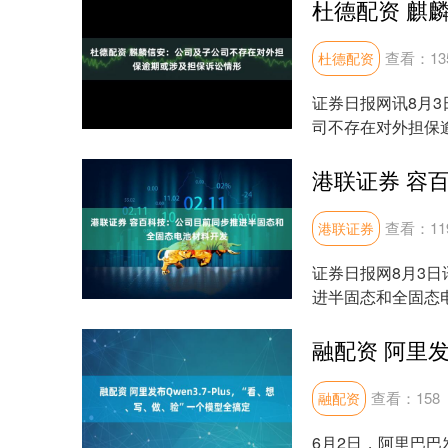
查看：
13
杜德配资
证券日报网讯8月
司不存在对外担保
财经APP....
查看：
11
港联证券
证券日报网8月3
进半固态和全固态
司通过对三元材料进行
查看：
158
融配资
6月2日，阿里巴巴发