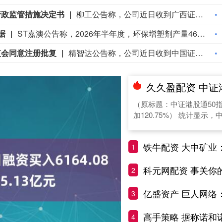
行政监管措施决定书
柳工公告称，公司近日收到广西证监局下发的《监管函》，2026年1 - 3月，公司未对与柳州银行的关联交易及时审议并披露，违反相关规定。公司董事长郑津、总裁罗国兵、董事会秘书黄华琳对违规行为负主要责任。广西证监局决定对公司责令改正，对三人采取监管谈话措施并记入诚信档案。公司应30日内提交整改报告，三人于8月14日接受监管谈话。公司已审议通过关联交易事项，后续将提升合规意识。
据
ST嘉澳公告称，2026年半年度，环保增塑剂产量46068.955吨、销量47205.714吨，收入42313.49万元；环保稳定剂产量2093.841吨、销量2010.681吨，收入2322.27万元；生物质能源产量221284.720吨、销量122007.521吨，收入183384.06万元。主要产品均售价2026年半年度较2025年半年度有所上涨，生物质能源涨幅达39.63%。主要原材料中，大豆油、辛醇、废动及植物油脂采购价同比分别上涨7.48%、3.42%、4.16%。
监会同意注册批复
精智达公告称，公司近日收到中国证监会出具的批复，同意公司向特定对象发行股票的注册申请。本次发行应按报送上海证券交易所的申报文件和发行方案实施，批复自同意注册之日起12个月内有效。公司董事会将在规定期限内办理相关事项，并及时履行信息披露义务。
久久盈配资 中证港股通50指数ETF今
（原标题：中证港股通50指
加120.75%） 统计显示，中
铁牛配资 大中矿业：公司对四川加达
1
科元网配资 事关你
2
亿盛资产 巨人网络：8月13日融
3
高手策略 据称诺和诺德We
4