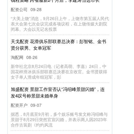
配资公司
09-28
“大美上饶”消息，9月26日上午，上饶市第五届人民代
表大会第七次会议完成各项议程，在上饶传媒大剧院
闭幕。大会以无记名投票
天戈配资 花滑俱乐部联赛总决赛：彭智铭、金书
贤分获男、女单冠军
淘配网
08-26
新华社北京8月24日电（记者高萌、李嘉）24日，中
国花样滑冰俱乐部联赛总决赛在京收官。金书贤获得
女子单人滑成年组冠军，彭
旭盛配资 景甜工作室否认“冯绍峰景甜闪婚”，连
发4叹号称景甜未婚单身
配资开户
09-07
据悉，8月底至9月初，多个娱乐账号发文称冯绍峰与
景甜于8月29日突然官宣闪婚，并表示两人因2023年
合作古装剧《灼灼风流