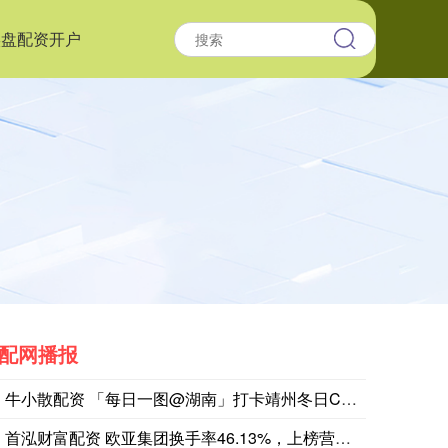
实盘配资开户
配网播报
牛小散配资 「每日一图@湖南」打卡靖州冬日C位！“杨梅之乡”
首泓财富配资 欧亚集团换手率46.13%，上榜营业部合计净卖