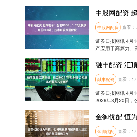
（文章来源：证券...
查看：
中股网配资
证券日报网讯 4月
产应用于高算力、高
PCB处于....
查看：
17
融丰配资
证券日报网讯 4月
2026年3月20
化，请谨慎....
查看：
17
金御优配